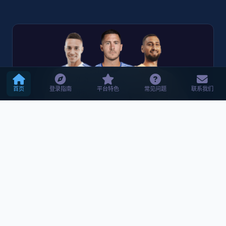
首页
登录指南
平台特色
常见问题
联系我们
动作竞技
九游平台热门动作竞技手游，极致操作体验，巅峰对
决，等你来战。
格斗
竞速
射击