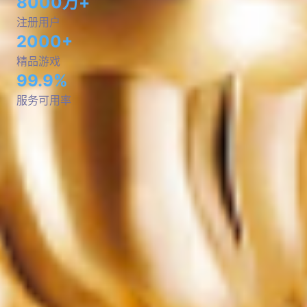
8000万+
注册用户
2000+
精品游戏
99.9%
服务可用率